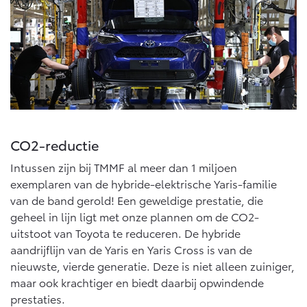
Abonnementen
Multimedia
Connected check
bZ4X
bZ4X Touring
BATTERIJ-ELEKTRISCH
BATTERIJ-ELEKTRISCH
Navigatie updates
CO2-reductie
Vanaf € 39.995,-
Vanaf € 48.995,-
Intussen zijn bij TMMF al meer dan 1 miljoen
exemplaren van de hybride-elektrische Yaris-familie
van de band gerold! Een geweldige prestatie, die
Mirai
Proace City (excl. BTW)
WATERSTOF-ELEKTRISCH
OOK ALS BATTERIJ-
geheel in lijn ligt met onze plannen om de CO2-
ELEKTRISCH
uitstoot van Toyota te reduceren. De hybride
aandrijflijn van de Yaris en Yaris Cross is van de
nieuwste, vierde generatie. Deze is niet alleen zuiniger,
maar ook krachtiger en biedt daarbij opwindende
prestaties.