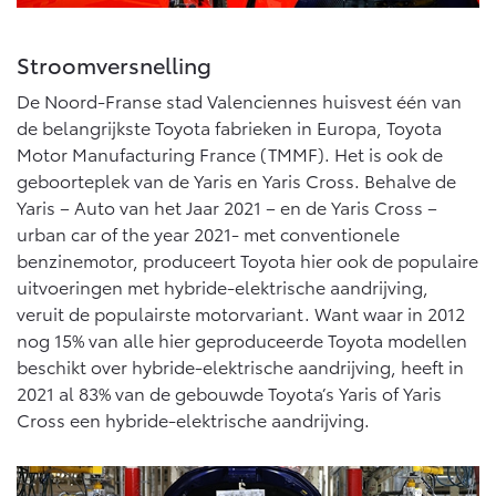
10 jaar Toyota garantie
Energie en slim laden
Bedrijfswagens
10 jaar batterijgarantie
Corolla Cross
Toyota C-HR
Stroomversnelling
Toyota fabrieksgarantie
HYBRIDE
OOK ALS PLUG-IN
HYBRIDE
Bedrijfswagens op maat
De Noord-Franse stad Valenciennes huisvest één van
Verzekeren
de belangrijkste Toyota fabrieken in Europa, Toyota
Financieren of leasen
Onderdelen & Accessoires
Motor Manufacturing France (TMMF). Het is ook de
Toyota Autoverzekering
Verzekeren
geboorteplek van de Yaris en Yaris Cross. Behalve de
Toyota Hybride Autoverzekering
Onderdelen
Yaris – Auto van het Jaar 2021 – en de Yaris Cross –
Vanaf € 39.995,-
Vanaf € 36.495,-
urban car of the year 2021- met conventionele
Accessoires
benzinemotor, produceert Toyota hier ook de populaire
Banden
uitvoeringen met hybride-elektrische aandrijving,
veruit de populairste motorvariant. Want waar in 2012
Toyota C-HR+
RAV4
BATTERIJ-ELEKTRISCH
PLUG-IN HYBRIDE
nog 15% van alle hier geproduceerde Toyota modellen
Connected
beschikt over hybride-elektrische aandrijving, heeft in
2021 al 83% van de gebouwde Toyota’s Yaris of Yaris
Connected Services
Cross een hybride-elektrische aandrijving.
MyToyota login
MyToyota App
Vanaf € 37.995,-
Vanaf € 49.995,-