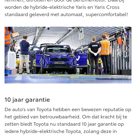
Vanaf € 46.301,-
Vanaf € 56.570,-
worden de hybride-elektrische Yaris en Yaris Cross
standaard geleverd met automaat, supercomfortabel!
Land Cruiser (excl. BTW)
Vanaf € 89.986,-
10 jaar garantie
De auto’s van Toyota hebben een bewezen reputatie op
het gebied van betrouwbaarheid. Om dat kracht bij te
zetten biedt Toyota nu standaard 10 jaar garantie op
iedere hybride-elektrische Toyota, zolang deze in