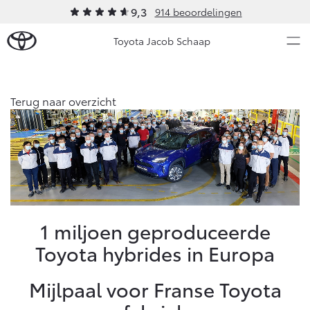
9,3
914 beoordelingen
Toyota Jacob Schaap
Over Ons
Terug naar overzicht
Modellen
Ons bedrijf
Occasions
Ons bedrijf
Aygo X
Yaris
Onze medewerkers
HYBRIDE
HYBRIDE
Klachtenprocedure
Nieuws & Acties
1 miljoen geproduceerde
Contact en Route
Toyota hybrides in Europa
Sponsorbeleid
Onderhoud
Erkend Duurzaam
Mijlpaal voor Franse Toyota
Vacatures
Vanaf € 23.750,-
Vanaf € 27.195,-
Diensten
Klantbeoordelingen
Service & Onderhoud