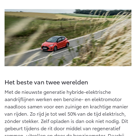
Vanaf € 76.695,-
Vanaf € 27.945,-
Proace (excl. BTW)
Proace Verso
OOK ALS BATTERIJ-
BATTERIJ-ELEKTRISCH
ELEKTRISCH
Vanaf € 37.500,-
Vanaf € 55.950,-
Het beste van twee werelden
Met de nieuwste generatie hybride-elektrische
Proace Max (excl. BTW)
Hilux (excl. BTW)
OOK ALS BATTERIJ-
OOK ALS BATTERIJ-
aandrijflijnen werken een benzine- en elektromotor
ELEKTRISCH
ELEKTRISCH
naadloos samen voor een zuinige en krachtige manier
van rijden. Zo rijd je tot wel 50% van de tijd elektrisch,
zónder stekker. Zelf opladen is dan ook niet nodig. Dit
gebeurt tijdens de rit door middel van regeneratief
remmen, uitrollen en door de benzinemotor. Daarbij