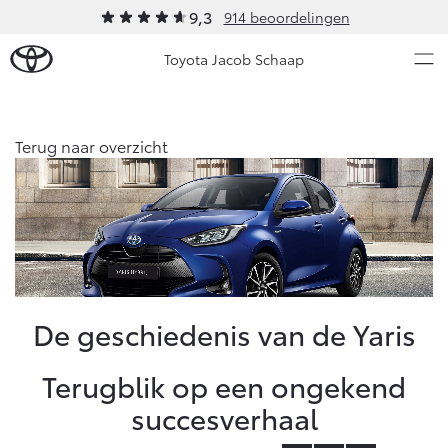
9,3
914 beoordelingen
Toyota Jacob Schaap
Over Ons
Terug naar overzicht
Modellen
Ons bedrijf
Occasions
Ons bedrijf
Aygo X
Yaris
Onze medewerkers
HYBRIDE
HYBRIDE
Klachtenprocedure
Nieuws & Acties
De geschiedenis van de Yaris
Contact en Route
Sponsorbeleid
Onderhoud
Terugblik op een ongekend
Erkend Duurzaam
succesverhaal
Vacatures
Vanaf € 23.750,-
Vanaf € 27.195,-
Diensten
Klantbeoordelingen
Service & Onderhoud