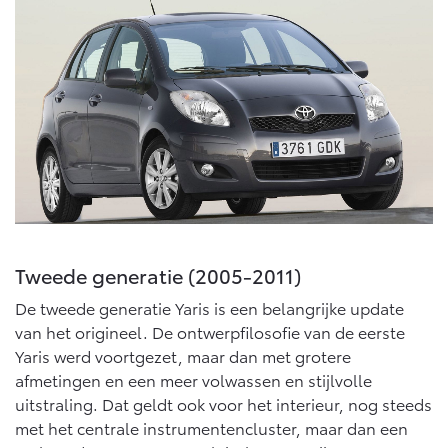
Abonnementen
Multimedia
Connected check
bZ4X
bZ4X Touring
BATTERIJ-ELEKTRISCH
BATTERIJ-ELEKTRISCH
Navigatie updates
Vanaf € 39.995,-
Vanaf € 48.995,-
Tweede generatie (2005-2011)
Mirai
Proace City (excl. BTW)
De tweede generatie Yaris is een belangrijke update
WATERSTOF-ELEKTRISCH
OOK ALS BATTERIJ-
ELEKTRISCH
van het origineel. De ontwerpfilosofie van de eerste
Yaris werd voortgezet, maar dan met grotere
afmetingen en een meer volwassen en stijlvolle
uitstraling. Dat geldt ook voor het interieur, nog steeds
met het centrale instrumentencluster, maar dan een