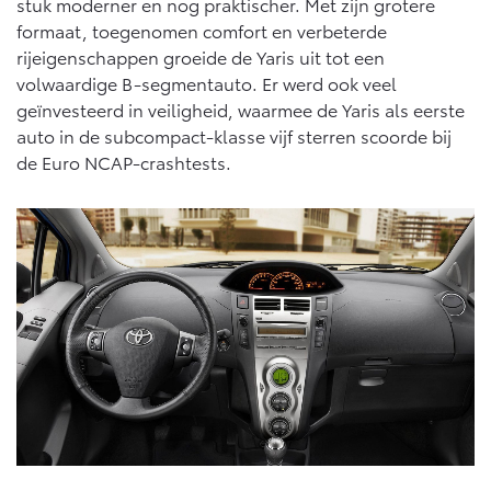
Vanaf € 76.695,-
Vanaf € 27.945,-
stuk moderner en nog praktischer. Met zijn grotere
formaat, toegenomen comfort en verbeterde
rijeigenschappen groeide de Yaris uit tot een
volwaardige B-segmentauto. Er werd ook veel
Proace (excl. BTW)
Proace Verso
OOK ALS BATTERIJ-
BATTERIJ-ELEKTRISCH
geïnvesteerd in veiligheid, waarmee de Yaris als eerste
ELEKTRISCH
auto in de subcompact-klasse vijf sterren scoorde bij
de Euro NCAP-crashtests.
Vanaf € 37.500,-
Vanaf € 55.950,-
Proace Max (excl. BTW)
Hilux (excl. BTW)
OOK ALS BATTERIJ-
OOK ALS BATTERIJ-
ELEKTRISCH
ELEKTRISCH