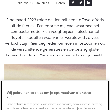
Nieuws |
06-04-2023
Delen:
Yaris Cross
Urban Cruiser
Werkplaatsafspraak
Zakelijk
HYBRIDE
BATTERIJ-ELEKTRISCH
Private Lease
Onderhoud op Maat
Eind maart 2023 rolde de tien miljoenste Toyota Yaris
uit de fabriek. Een enorme mijlpaal waarmee het
APK
Wat is Private Lease?
Zakelijk
compacte model zich voegt bij een select aantal
Werkplaatsafspraak maken
Airco check
Bereken je maandbedrag
Toyota-modellen waarvan er wereldwijd zó veel
Vakantiecheck
Private Lease voor ZZP
verkocht zijn. Genoeg reden om even in te zoomen op
Toyota voor de zaak
Contact en Route
Hybride Zekerheid Controle
Vanaf € 31.895,-
Vanaf € 32.995,-
de verschillende generaties en de belangrijkste
Leaserijder
Vervangend vervoer
kenmerken die de Yaris zo populair hebben gemaakt.
ZZP
Financieren
Schade melden
Toyota handleidingen
Wagenparkbeheer
Corolla Hatchback
Corolla Touring Sports
Toyota Service Informatie (SIL)
HYBRIDE
HYBRIDE
Toyota Betaalplan
Plan een proefrit
Leasen
Schade & Garantie
Vraag een brochure aan
Oplaadservice
Wij gebruiken cookies om je optimaal van dienst te
Financial Lease
zijn
Toyota Pechhulp
Thuislaadpakketten
Operational Lease
Bekijk de verwachte modellen
Deze website maakt gebruik van essentiële cookies, cookies ter verbetering
Schade & Glasherstel
Vanaf € 33.495,-
Vanaf € 35.495,-
Laadpas
van de website en social media en reclame cookies om je optimaal van