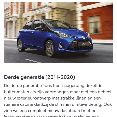
Vanaf € 46.301,-
Vanaf € 56.570,-
Land Cruiser (excl. BTW)
Vanaf € 89.986,-
Derde generatie (2011-2020)
De derde generatie Yaris heeft nagenoeg dezelfde
buitenmaten als zijn voorganger, maar met een geheel
nieuw exterieurontwerp met strakke lijnen en een
ruimere cabine dankzij de slimme ruimte-indeling. Ook
zien we een compleet nieuw dashboard met het
instrumentencluster achter het stuurwiel en een