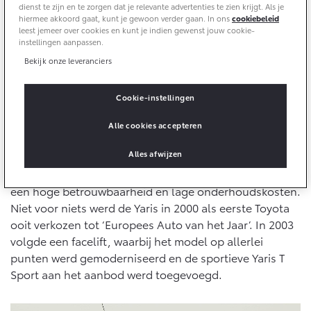
10 jaar Toyota garantie
dienst te zijn en te zorgen dat je relevante advertenties te zien krijgt. Als je
Energie en slim laden
hiermee akkoord gaat, kunt je gewoon verder gaan. In ons
cookiebeleid
Bedrijfswagens
10 jaar batterijgarantie
leest jemeer over cookies en kunt je indien gewenst jouw cookie-
Corolla Cross
Toyota C-HR
instellingen aanpassen.
Toyota fabrieksgarantie
HYBRIDE
OOK ALS PLUG-IN
HYBRIDE
Bedrijfswagens op maat
Bekijk onze leveranciers
Verzekeren
Eerste generatie (1999-2005)
Financieren of leasen
De Toyota Yaris is in 1999 geïntroduceerd als vervanger
Onderdelen & Accessoires
Cookie-instellingen
Toyota Autoverzekering
Verzekeren
van de Toyota Starlet. Het model maakte toen meteen
Toyota Hybride Autoverzekering
indruk met zijn ontwerpstijl, het praktische interieur
Alle cookies accepteren
Onderdelen
met het centraal geplaatste, digitale
Vanaf € 39.995,-
Vanaf € 36.495,-
Accessoires
Alles afwijzen
instrumentencluster en de hogere zitpositie. De VVT-i
Banden
benzinemotoren staan garant voor een laag verbruik,
een hoge betrouwbaarheid en lage onderhoudskosten.
Toyota C-HR+
RAV4
Niet voor niets werd de Yaris in 2000 als eerste Toyota
BATTERIJ-ELEKTRISCH
PLUG-IN HYBRIDE
Connected
ooit verkozen tot ‘Europees Auto van het Jaar’. In 2003
volgde een facelift, waarbij het model op allerlei
Connected Services
punten werd gemoderniseerd en de sportieve Yaris T
MyToyota login
Sport aan het aanbod werd toegevoegd.
MyToyota App
Vanaf € 37.995,-
Vanaf € 49.995,-