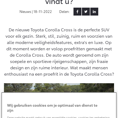
vindt u?
Yaris Cross
Urban Cruiser
Nieuws |
18-11-2022
Delen:
Werkplaatsafspraak
Zakelijk
HYBRIDE
BATTERIJ-ELEKTRISCH
Private Lease
Onderhoud op Maat
APK
De nieuwe Toyota Corolla Cross is de perfecte SUV
Wat is Private Lease?
Zakelijk
Werkplaatsafspraak maken
Airco check
voor elk gezin. Sterk, stil, zuinig, ruim en voorzien van
Bereken je maandbedrag
alle moderne veiligheidsfeatures, extra's en luxe. Op
Vakantiecheck
Private Lease voor ZZP
Toyota voor de zaak
dit moment worden er volop proefritten gemaakt met
Contact en Route
Hybride Zekerheid Controle
Vanaf € 31.895,-
Vanaf € 32.995,-
de Corolla Cross. De auto wordt geroemd om zijn
Leaserijder
Vervangend vervoer
soepele en sportieve rijeigenschappen, zijn fraaie
ZZP
Financieren
Schade melden
Toyota handleidingen
design en zijn ruime interieur. Wat maakt mensen
Wagenparkbeheer
Corolla Hatchback
Corolla Touring Sports
Toyota Service Informatie (SIL)
enthousiast na een proefrit in de Toyota Corolla Cross?
HYBRIDE
HYBRIDE
Toyota Betaalplan
Plan een proefrit
Leasen
Schade & Garantie
Vraag een brochure aan
Oplaadservice
Financial Lease
Toyota Pechhulp
Wij gebruiken cookies om je optimaal van dienst te
Thuislaadpakketten
Operational Lease
Bekijk de verwachte modellen
zijn
Schade & Glasherstel
Vanaf € 33.495,-
Vanaf € 35.495,-
Laadpas
Deze website maakt gebruik van essentiële cookies, cookies ter verbetering