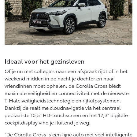
Vanaf € 46.301,-
Vanaf € 56.570,-
Land Cruiser (excl. BTW)
Ideaal voor het gezinsleven
Of je nu met collega's naar een afspraak rijdt of in het
Vanaf € 89.986,-
weekend midden in de nacht je dochter en haar
vriendinnen moet ophalen: de Corolla Cross biedt
maximale veiligheid en connectiviteit met de nieuwste
T-Mate veiligheidstechnologie en rijhulpsystemen.
Dankzij de realtime cloudnavigatie via het centraal
geplaatste 10,5" HD-touchscreen en het 12,3" digitale
cockpitdisplay vind je fluitend je weg.
“De Corolla Cross is een fijne auto met veel intelligente