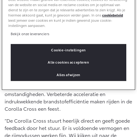
10 jaar Toyota garantie
van de website en social media en reclame cookies om je optimaal van
Energie en slim laden
Bedrijfswagens
dienst te zijn en te zorgen dat je relevante advertenties te zien krijgt. Als je
10 jaar batterijgarantie
hiermee akkoord gaat, kunt je gewoon verder gaan. In ons
cookiebeleid
Corolla Cross
Toyota C-HR
Toyota fabrieksgarantie
leest jemeer over cookies en kunt je indien gewenst jouw cookie-
HYBRIDE
OOK ALS PLUG-IN
HYBRIDE
instellingen aanpassen.
Bedrijfswagens op maat
Verzekeren
Bekijk onze leveranciers
Financieren of leasen
Onderdelen & Accessoires
Toyota Autoverzekering
Verzekeren
Nieuwe generatie hybride
Cookie-instellingen
Toyota Hybride Autoverzekering
Onderdelen
De Corolla Cross is het eerste model met Toyota’s
Alle cookies accepteren
Vanaf € 39.995,-
Vanaf € 36.495,-
nieuwe vijfde generatie hybridetechnologie. Dat geeft
Accessoires
de bestuurder een onverslaanbare combinatie van
Banden
Alles afwijzen
vermogen en lage CO2-uitstoot. Achter het stuur voel
je vertrouwen en zekerheid onder alle
Toyota C-HR+
RAV4
BATTERIJ-ELEKTRISCH
PLUG-IN HYBRIDE
omstandigheden. Verbeterde acceleratie en
Connected
indrukwekkende brandstofefficiëntie maken rijden in de
Corolla Cross een feest.
Connected Services
MyToyota login
“De Corolla Cross stuurt heerlijk direct en geeft goede
feedback door het stuur. Er is voldoende vermogen en
MyToyota App
Vanaf € 37.995,-
Vanaf € 49.995,-
de rijmodussen werken fijn. Wij kijken uit naar de