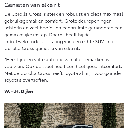
Vanaf € 76.695,-
Vanaf € 27.945,-
Genieten van elke rit
De Corolla Cross is sterk en robuust en biedt maximaal
gebruiksgemak en comfort. Grote deuropeningen
Proace (excl. BTW)
Proace Verso
OOK ALS BATTERIJ-
BATTERIJ-ELEKTRISCH
achterin en veel hoofd- en beenruimte garanderen een
ELEKTRISCH
gemakkelijke instap. Daarbij heeft hij de
indrukwekkende uitstraling van een echte SUV. In de
Corolla Cross geniet je van elke rit.
“Heel fijne en stille auto die van alle gemakken is
voorzien. Ook de stoel heeft een heel goed zitcomfort.
Vanaf € 37.500,-
Vanaf € 55.950,-
Met de Corolla Cross heeft Toyota al mijn voorgaande
Toyota’s overtroffen.”
Proace Max (excl. BTW)
Hilux (excl. BTW)
W.H.H. Dijker
OOK ALS BATTERIJ-
OOK ALS BATTERIJ-
ELEKTRISCH
ELEKTRISCH