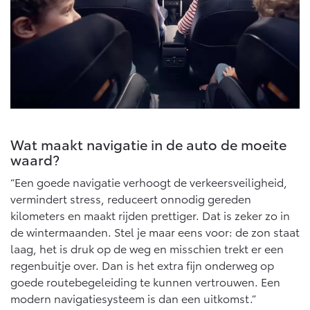
10 jaar Toyota garantie
Energie en slim laden
Bedrijfswagens
10 jaar batterijgarantie
Corolla Cross
Toyota C-HR
Toyota fabrieksgarantie
HYBRIDE
OOK ALS PLUG-IN
HYBRIDE
Bedrijfswagens op maat
Verzekeren
Financieren of leasen
Onderdelen & Accessoires
Toyota Autoverzekering
Verzekeren
Toyota Hybride Autoverzekering
Onderdelen
Wat maakt navigatie in de auto de moeite
Vanaf € 39.995,-
Vanaf € 36.495,-
Accessoires
waard?
Banden
“Een goede navigatie verhoogt de verkeersveiligheid,
Toyota C-HR+
RAV4
vermindert stress, reduceert onnodig gereden
BATTERIJ-ELEKTRISCH
PLUG-IN HYBRIDE
Connected
kilometers en maakt rijden prettiger. Dat is zeker zo in
de wintermaanden. Stel je maar eens voor: de zon staat
laag, het is druk op de weg en misschien trekt er een
Connected Services
regenbuitje over. Dan is het extra fijn onderweg op
MyToyota login
goede routebegeleiding te kunnen vertrouwen. Een
MyToyota App
modern navigatiesysteem is dan een uitkomst.”
Vanaf € 37.995,-
Vanaf € 49.995,-