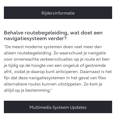
Abonnementen
Multimedia
Rijdersinformatie
Connected check
bZ4X
bZ4X Touring
BATTERIJ-ELEKTRISCH
BATTERIJ-ELEKTRISCH
Navigatie updates
Behalve routebegeleiding, wat doet een
navigatiesysteem verder?
“De meest moderne systemen doen veel meer dan
alleen routebegeleiding. Zo waarschuwt je navigatie
Vanaf € 39.995,-
Vanaf € 48.995,-
voor onverwachte verkeerssituaties op je route en ben
je tijdig op de hoogte van een ongeluk of gestremde
afrit, zodat je daarop kunt anticiperen. Daarnaast is het
Mirai
Proace City (excl. BTW)
fijn dat deze navigatiesystemen in het geval van files
WATERSTOF-ELEKTRISCH
OOK ALS BATTERIJ-
alternatieve routes kunnen uitstippelen. Zo kom je
ELEKTRISCH
altijd op je bestemming.”
Multimedia Systeem Updates