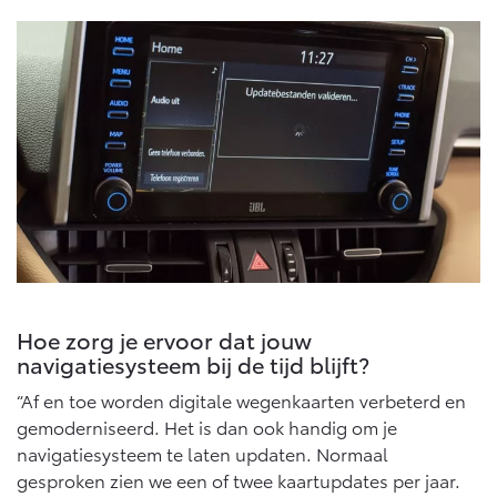
Vanaf € 76.695,-
Vanaf € 27.945,-
Proace (excl. BTW)
Proace Verso
OOK ALS BATTERIJ-
BATTERIJ-ELEKTRISCH
ELEKTRISCH
Vanaf € 37.500,-
Vanaf € 55.950,-
Hoe zorg je ervoor dat jouw
Proace Max (excl. BTW)
Hilux (excl. BTW)
OOK ALS BATTERIJ-
OOK ALS BATTERIJ-
navigatiesysteem bij de tijd blijft?
ELEKTRISCH
ELEKTRISCH
“Af en toe worden digitale wegenkaarten verbeterd en
gemoderniseerd. Het is dan ook handig om je
navigatiesysteem te laten updaten. Normaal
gesproken zien we een of twee kaartupdates per jaar.