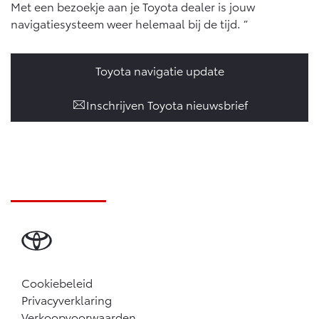
Met een bezoekje aan je Toyota dealer is jouw
Vanaf € 46.301,-
Vanaf € 56.570,-
navigatiesysteem weer helemaal bij de tijd. ”
Land Cruiser (excl. BTW)
Toyota navigatie update
Inschrijven Toyota nieuwsbrief
Vanaf € 89.986,-
Cookiebeleid
Privacyverklaring
Verkoopvoorwaarden