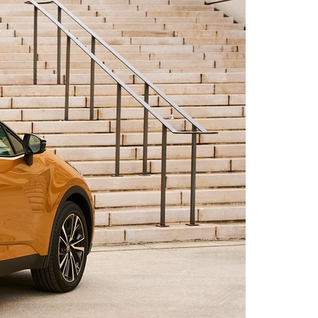
naf € 55.950,-