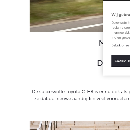
Klantbeoordelingen
Wij gebru
Vanaf € 33.495,-
Deze website
reclame cook
Toyota C-HR+
hiermee akk
BATTERIJ-ELEKTRISCH
indien gewe
Media o
Bekijk onze 
De eerst
Cookie-i
Vanaf € 37.995,-
Mirai
De succesvolle Toyota C-HR is er nu ook als
WATERSTOF-
ELEKTRISCH
ze dat de nieuwe aandrijflijn veel voordelen