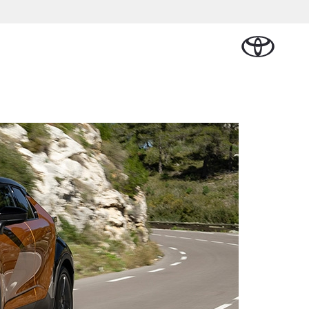
Plan een proefrit
Schade melden
Contact en
Plan een
Onderdelen &
Oplaadservice
Bedrijfswagens
Route
proefrit
rban Cruiser
Accessoires
ATTERIJ-ELEKTRISCH
Vraag een brochure aan
Werkplaatsafspraak
an
 Lease
Thuislaadpakketten
Bedrijfswagens op
Vraag een
maken
Onderdelen
maat
brochure
nal Lease
Laadpas
aan
Accessoires
Financieren of
Bekijk de verwachte
Energie en slim
Contact en
modellen
leasen
Route
Banden
laden
Contact en
Verzekeren
naf € 32.995,-
Route
oyota C-HR
OK ALS PLUG-IN
YBRIDE