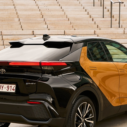
Vanaf € 27.945,-
Vanaf € 37.500,-
Va
Hilux (excl. BTW)
Land Cruiser (excl.
OOK ALS BATTERIJ-
BTW)
ELEKTRISCH
Vanaf € 56.570,-
Vanaf € 89.986,-