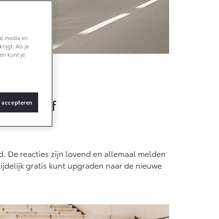
naf € 36.495,-
al media en
ijgt. Als je
Z4X Touring
en kunt je
ATTERIJ-ELEKTRISCH
n Hybrid
 positief
s accepteren
naf € 48.995,-
roace Verso
. De reacties zijn lovend en allemaal melden
ATTERIJ-ELEKTRISCH
tijdelijk gratis kunt upgraden naar de nieuwe