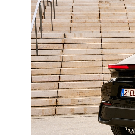
Vanaf € 76.695,-
Proace Max (excl.
BTW)
OOK ALS BATTERIJ-
ELEKTRISCH
Vanaf € 46.301,-