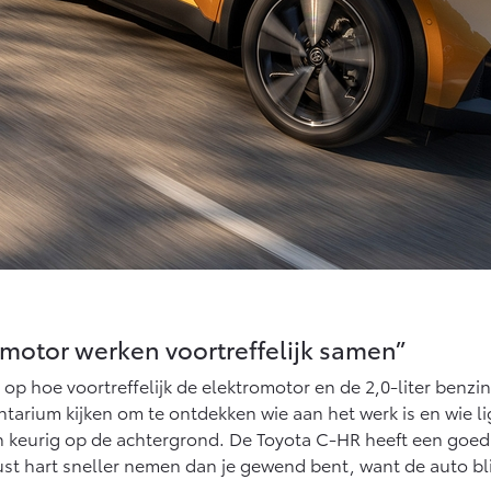
emotor werken voortreffelijk samen”
lt op hoe voortreffelijk de elektromotor en de 2,0-liter be
rium kijken om te ontdekken wie aan het werk is en wie ligt te
n keurig op de achtergrond. De Toyota C-HR heeft een goed
ust hart sneller nemen dan je gewend bent, want de auto blij