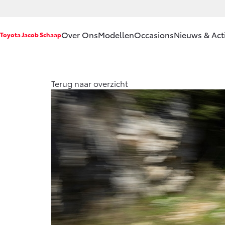
Over Ons
Modellen
Occasions
Nieuws & Act
Toyota Jacob Schaap
Ons bedrijf
Aygo X
Terug naar overzicht
HYBRIDE
Ons bedrijf
Onze
medewerkers
Klachtenprocedure
Vanaf € 23.750,-
Contact en
Route
Corolla Hatchback
Sponsorbeleid
HYBRIDE
Erkend
Duurzaam
Vacatures