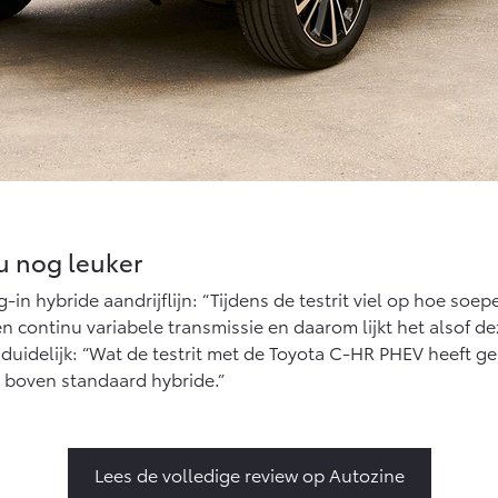
u nog leuker
-in hybride aandrijflijn: “Tijdens de testrit viel op hoe so
 continu variabele transmissie en daarom lijkt het alsof de
 duidelijk: “Wat de testrit met de Toyota C-HR PHEV heeft gel
e boven standaard hybride.”
Lees de volledige review op Autozine