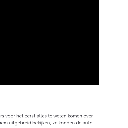
s voor het eerst alles te weten komen over
em uitgebreid bekijken, ze konden de auto