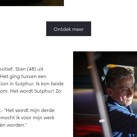
Ontdek meer
itief. Stan (48) uit
“Het ging tussen een
tion in Sulphur. Ik kon beide
n om. Het wordt Sulphur! Zo
: “Het wordt mijn derde
 mocht ik voor mijn werk
één worden.”