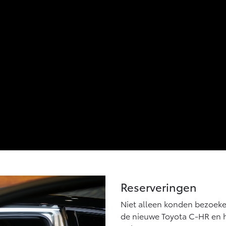
Reserveringen
Niet alleen konden bezoeker
de nieuwe Toyota C-HR en h