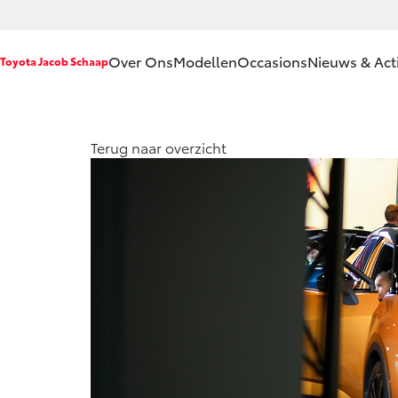
Over Ons
Modellen
Occasions
Nieuws & Act
Toyota Jacob Schaap
Ons bedrijf
Aygo X
Terug naar overzicht
HYBRIDE
Ons bedrijf
Onze
medewerkers
Klachtenprocedure
Vanaf € 23.750,-
Contact en
Route
Corolla Hatchback
Sponsorbeleid
HYBRIDE
Erkend
Duurzaam
Vacatures