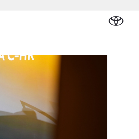
Plan een proefrit
Schade melden
Contact en
Plan een
Onderdelen &
Oplaadservice
Bedrijfswagens
Route
proefrit
rban Cruiser
Accessoires
ATTERIJ-ELEKTRISCH
Vraag een brochure aan
Werkplaatsafspraak
an
 Lease
Thuislaadpakketten
Bedrijfswagens op
Vraag een
maken
Onderdelen
maat
brochure
nal Lease
Laadpas
aan
Accessoires
Financieren of
Bekijk de verwachte
Energie en slim
Contact en
modellen
leasen
Route
Banden
laden
Contact en
Verzekeren
naf € 32.995,-
Route
oyota C-HR
OK ALS PLUG-IN
YBRIDE