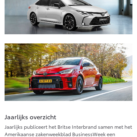
Vanaf € 76.695,-
Vanaf € 27.945,-
Proace (excl. BTW)
Proace Verso
OOK ALS BATTERIJ-
BATTERIJ-ELEKTRISCH
ELEKTRISCH
Vanaf € 37.500,-
Vanaf € 55.950,-
Proace Max (excl. BTW)
Hilux (excl. BTW)
OOK ALS BATTERIJ-
OOK ALS BATTERIJ-
ELEKTRISCH
ELEKTRISCH
Jaarlijks overzicht
Jaarlijks publiceert het Britse Interbrand samen met het
Amerikaanse zakenweekblad BusinessWeek een