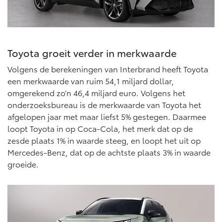
10 jaar Toyota garantie
Energie en slim laden
Bedrijfswagens
10 jaar batterijgarantie
Corolla Cross
Toyota C-HR
Toyota fabrieksgarantie
HYBRIDE
OOK ALS PLUG-IN
HYBRIDE
Bedrijfswagens op maat
Verzekeren
Toyota groeit verder in merkwaarde
Financieren of leasen
Onderdelen & Accessoires
Volgens de berekeningen van Interbrand heeft Toyota
Toyota Autoverzekering
Verzekeren
een merkwaarde van ruim 54,1 miljard dollar,
Toyota Hybride Autoverzekering
Onderdelen
omgerekend zo’n 46,4 miljard euro. Volgens het
Vanaf € 39.995,-
Vanaf € 36.495,-
onderzoeksbureau is de merkwaarde van Toyota het
Accessoires
afgelopen jaar met maar liefst 5% gestegen. Daarmee
Banden
loopt Toyota in op Coca-Cola, het merk dat op de
zesde plaats 1% in waarde steeg, en loopt het uit op
Toyota C-HR+
RAV4
BATTERIJ-ELEKTRISCH
PLUG-IN HYBRIDE
Mercedes-Benz, dat op de achtste plaats 3% in waarde
Connected
groeide.
Connected Services
MyToyota login
MyToyota App
Vanaf € 37.995,-
Vanaf € 49.995,-