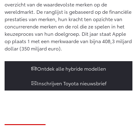
overzicht van de waardevolste merken op de
Vanaf € 46.301,-
Vanaf € 56.570,-
wereldmarkt. De ranglijst is gebaseerd op de financiële
prestaties van merken, hun kracht ten opzichte van
concurrerende merken en de rol die ze spelen in het
Land Cruiser (excl. BTW)
keuzeproces van hun doelgroep. Dit jaar staat Apple
op plaats 1 met een merkwaarde van bijna 408,3 miljard
dollar (350 miljard euro).
Ontdek alle hybride modellen
Vanaf € 89.986,-
Inschrijven Toyota nieuwsbrief