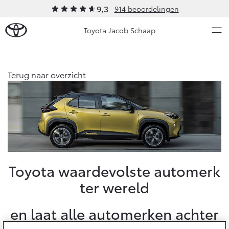
9,3
914 beoordelingen
Toyota Jacob Schaap
Over Ons
Terug naar overzicht
Modellen
Ons bedrijf
Occasions
Ons bedrijf
Aygo X
Yaris
Onze medewerkers
HYBRIDE
HYBRIDE
Klachtenprocedure
Nieuws & Acties
Toyota waardevolste automerk
Contact en Route
ter wereld
Sponsorbeleid
Onderhoud
Erkend Duurzaam
en laat alle automerken achter
Vacatures
Vanaf € 23.750,-
Vanaf € 27.195,-
Diensten
Klantbeoordelingen
Service & Onderhoud