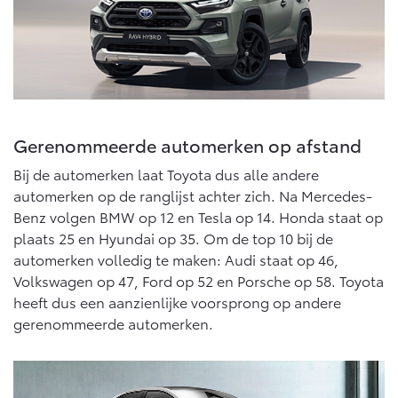
Abonnementen
Multimedia
Connected check
bZ4X
bZ4X Touring
BATTERIJ-ELEKTRISCH
BATTERIJ-ELEKTRISCH
Navigatie updates
Gerenommeerde automerken op afstand
Bij de automerken laat Toyota dus alle andere
automerken op de ranglijst achter zich. Na Mercedes-
Vanaf € 39.995,-
Vanaf € 48.995,-
Benz volgen BMW op 12 en Tesla op 14. Honda staat op
plaats 25 en Hyundai op 35. Om de top 10 bij de
automerken volledig te maken: Audi staat op 46,
Mirai
Proace City (excl. BTW)
WATERSTOF-ELEKTRISCH
OOK ALS BATTERIJ-
Volkswagen op 47, Ford op 52 en Porsche op 58. Toyota
ELEKTRISCH
heeft dus een aanzienlijke voorsprong op andere
gerenommeerde automerken.