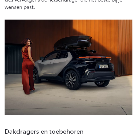
Vanaf € 76.695,-
Vanaf € 27.945,-
wensen past.
Proace (excl. BTW)
Proace Verso
OOK ALS BATTERIJ-
BATTERIJ-ELEKTRISCH
ELEKTRISCH
Vanaf € 37.500,-
Vanaf € 55.950,-
Proace Max (excl. BTW)
Hilux (excl. BTW)
OOK ALS BATTERIJ-
OOK ALS BATTERIJ-
ELEKTRISCH
ELEKTRISCH
Dakdragers en toebehoren