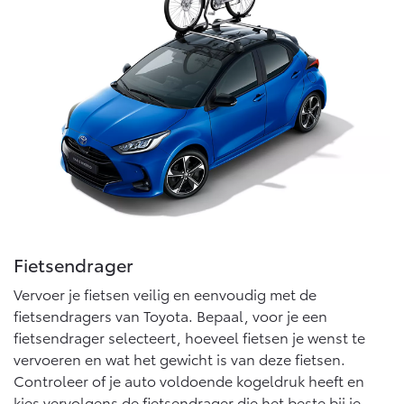
Abonnementen
Multimedia
Connected check
bZ4X
bZ4X Touring
BATTERIJ-ELEKTRISCH
BATTERIJ-ELEKTRISCH
Navigatie updates
Vanaf € 39.995,-
Vanaf € 48.995,-
Fietsendrager
Mirai
Proace City (excl. BTW)
WATERSTOF-ELEKTRISCH
OOK ALS BATTERIJ-
Vervoer je fietsen veilig en eenvoudig met de
ELEKTRISCH
fietsendragers van Toyota. Bepaal, voor je een
fietsendrager selecteert, hoeveel fietsen je wenst te
vervoeren en wat het gewicht is van deze fietsen.
Controleer of je auto voldoende kogeldruk heeft en
kies vervolgens de fietsendrager die het beste bij je