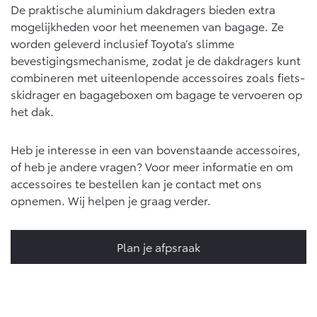
De praktische aluminium dakdragers bieden extra
Vanaf € 46.301,-
Vanaf € 56.570,-
mogelijkheden voor het meenemen van bagage. Ze
worden geleverd inclusief Toyota’s slimme
bevestigingsmechanisme, zodat je de dakdragers kunt
Land Cruiser (excl. BTW)
combineren met uiteenlopende accessoires zoals fiets-
skidrager en bagageboxen om bagage te vervoeren op
het dak.
Heb je interesse in een van bovenstaande accessoires,
of heb je andere vragen? Voor meer informatie en om
Vanaf € 89.986,-
accessoires te bestellen kan je contact met ons
opnemen. Wij helpen je graag verder.
Plan je afpsraak