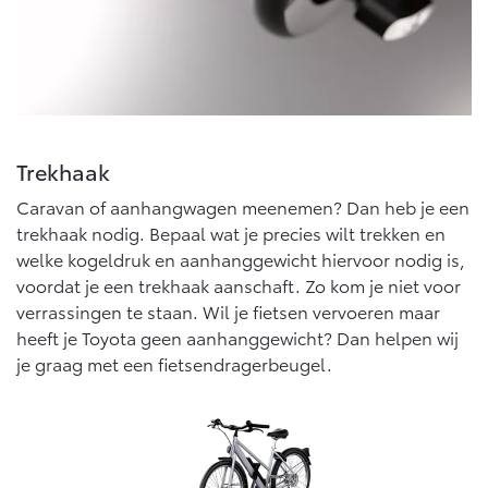
10 jaar Toyota garantie
Energie en slim laden
Bedrijfswagens
10 jaar batterijgarantie
Corolla Cross
Toyota C-HR
Toyota fabrieksgarantie
HYBRIDE
OOK ALS PLUG-IN
HYBRIDE
Bedrijfswagens op maat
Verzekeren
Financieren of leasen
Onderdelen & Accessoires
Toyota Autoverzekering
Verzekeren
Trekhaak
Toyota Hybride Autoverzekering
Onderdelen
Caravan of aanhangwagen meenemen? Dan heb je een
Vanaf € 39.995,-
Vanaf € 36.495,-
Accessoires
trekhaak nodig. Bepaal wat je precies wilt trekken en
welke kogeldruk en aanhanggewicht hiervoor nodig is,
Banden
voordat je een trekhaak aanschaft. Zo kom je niet voor
Toyota C-HR+
RAV4
verrassingen te staan. Wil je fietsen vervoeren maar
BATTERIJ-ELEKTRISCH
PLUG-IN HYBRIDE
heeft je Toyota geen aanhanggewicht? Dan helpen wij
Connected
je graag met een fietsendragerbeugel.
Connected Services
MyToyota login
MyToyota App
Vanaf € 37.995,-
Vanaf € 49.995,-